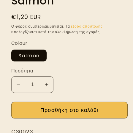
Salmon
Κανονική
€1,20 EUR
τιμή
Ο φόρος συμπεριλαμβάνεται. Τα
έξοδα αποστολής
υπολογίζονται κατά την ολοκλήρωση της αγοράς.
Colour
Salmon
Ποσότητα
Μείωση
Αύξηση
ποσότητας
ποσότητας
για
για
Προσθήκη στο καλάθι
Θηλη
Θηλη
πιπίλας-
πιπίλας-
Salmon
Salmon
SKU:
C30023