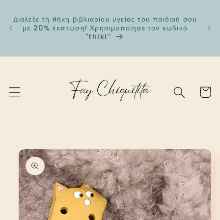
μετάβαση
στο
Διάλεξε τη θήκη βιβλιαρίου υγείας του παιδιού σου
🛒 Β
περιεχόμενο
με 20% έκπτωση! Χρησιμοποίησε τον κωδικό
πιπίλ
"thiki''
Καλάθι
Μετάβαση
στις
πληροφορίες
προϊόντος