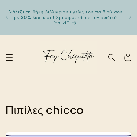
μετάβαση
στο
Διάλεξε τη θήκη βιβλιαρίου υγείας του παιδιού σου
🛒 Β
περιεχόμενο
με 20% έκπτωση! Χρησιμοποίησε τον κωδικό
πιπίλ
"thiki''
Καλάθι
Σ
Πιπίλες chicco
υ