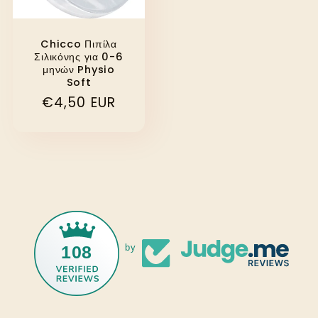
Chicco Πιπίλα
Σιλικόνης για 0-6
μηνών Physio
Soft
Κανονική
€4,50 EUR
τιμή
108
by